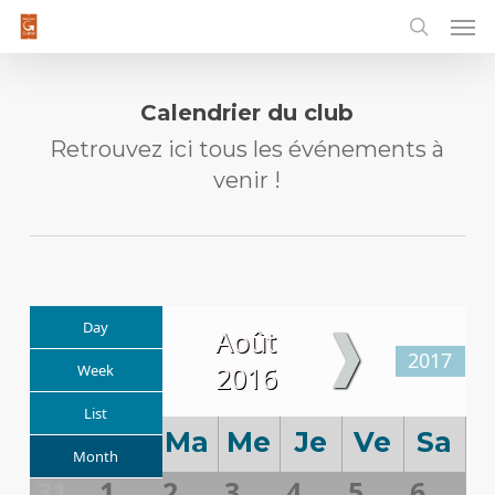
Men
Skip
to
main
content
Calendrier du club
Retrouvez ici tous les événements à
venir !
❰
❱
Day
Août
2015
2017
2016
Week
List
Di
Lu
Ma
Me
Je
Ve
Sa
Month
31
1
2
3
4
5
6