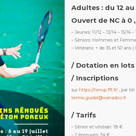
Adultes : du 12 au 
Ouvert de NC à 0
– Jeunes: 11/12 – 13/14 – 15/16 –
– Séniors: Hommes et Femm
– Vétérans: + de 35 et 50 an
/ Dotation en lots
/ Inscriptions
sur
https://tenup.fft.fr/
, par tél
tennis.guidel@wanadoo.fr
/ Tarifs
– Sénior et vétéran: 18 €
– 2 épreuves: 34 €