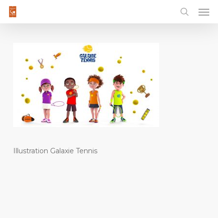
Men
Skip
to
main
content
Illustration Galaxie Tennis