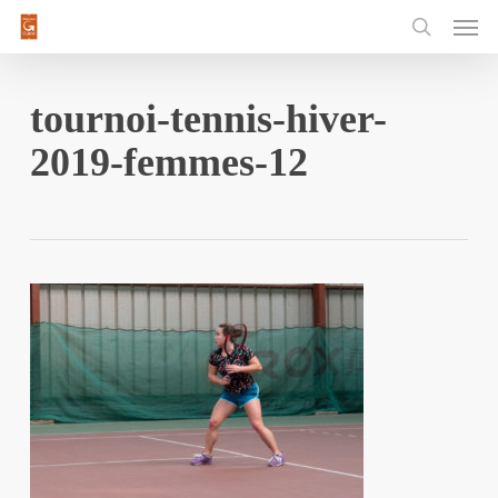
Men
Skip
to
main
content
tournoi-tennis-hiver-
2019-femmes-12