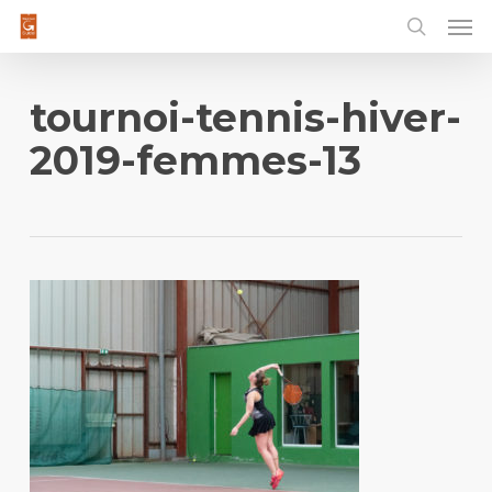
Men
Skip
to
main
content
tournoi-tennis-hiver-
2019-femmes-13