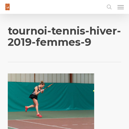
Men
Skip
to
main
content
tournoi-tennis-hiver-
2019-femmes-9