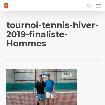
Men
Skip
to
main
content
tournoi-tennis-hiver-
2019-finaliste-
Hommes