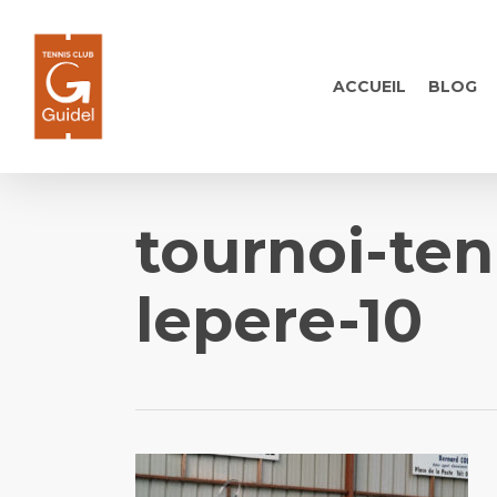
Skip
to
main
ACCUEIL
BLOG
content
tournoi-ten
lepere-10