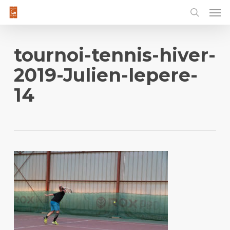
Men
Skip
to
main
content
tournoi-tennis-hiver-
2019-Julien-lepere-
14