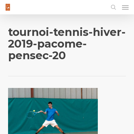
Men
Skip
to
main
content
tournoi-tennis-hiver-
2019-pacome-
pensec-20