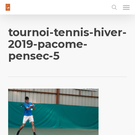
Men
Skip
to
main
content
tournoi-tennis-hiver-
2019-pacome-
pensec-5