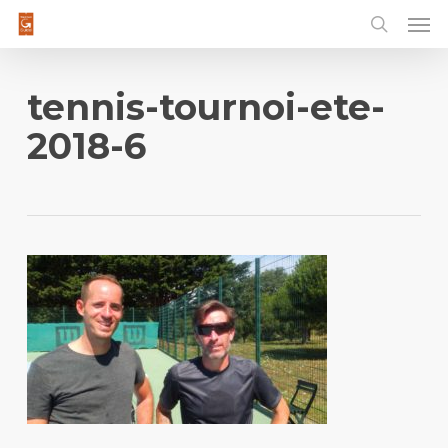
Men
Skip
to
main
content
tennis-tournoi-ete-
2018-6