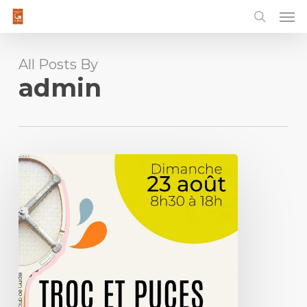
Men
Skip
to
main
content
All Posts By
admin