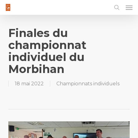
Men
Skip
to
main
content
Finales du
championnat
individuel du
Morbihan
18 mai 2022
Championnats individuels