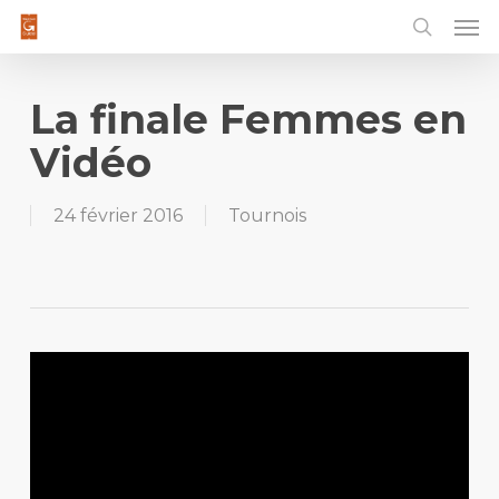
Men
Skip
to
main
content
La finale Femmes en
Vidéo
24 février 2016
Tournois