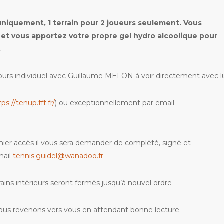
uniquement, 1 terrain pour 2 joueurs seulement.
Vous
) et vous apportez votre propre gel hydro alcoolique pour
.
de cours individuel avec Guillaume MELON à voir directement avec l
ps://tenup.fft.fr/
) ou exceptionnellement par email
ier accès il vous sera demander de complété, signé et
mail
tennis.guidel@wanadoo.fr
rains intérieurs seront fermés jusqu’à nouvel ordre
ous revenons vers vous en attendant bonne lecture.