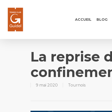
Skip
to
main
ACCUEIL
BLOG
content
La reprise 
confineme
9 mai 2020
Tournois