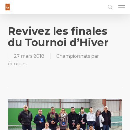
Men
Skip
to
main
content
Revivez les finales
du Tournoi d’Hiver
27 mars 2018
Championnats par
équipes