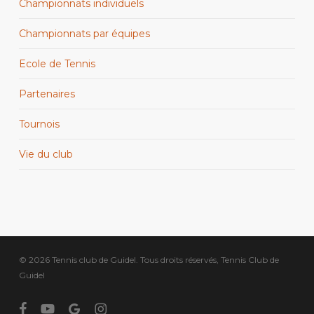
Championnats individuels
Championnats par équipes
Ecole de Tennis
Partenaires
Tournois
Vie du club
© 2026 Tennis club de Guidel. Tous droits réservés, Tennis Club de
Guidel