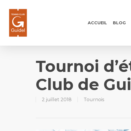
Skip
to
main
ACCUEIL
BLOG
content
Tournoi d’é
Club de Gu
2 juillet 2018
Tournois