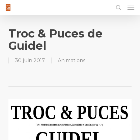
Men
Skip
to
main
content
Troc & Puces de
Guidel
30 juin 2017
Animations